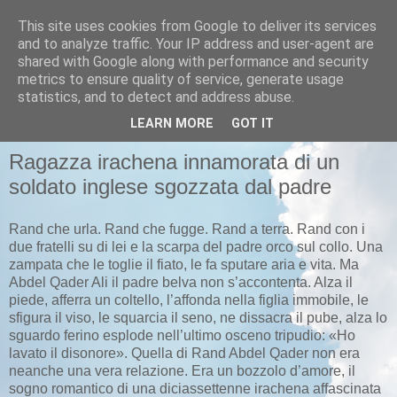
This site uses cookies from Google to deliver its services
Pastafariani
and to analyze traffic. Your IP address and user-agent are
shared with Google along with performance and security
metrics to ensure quality of service, generate usage
Pastafariani di tutto il Papato, unitevi!
statistics, and to detect and address abuse.
LEARN MORE
GOT IT
MERCOLEDÌ 30 APRILE 2008
Ragazza irachena innamorata di un
soldato inglese sgozzata dal padre
Rand che urla. Rand che fugge. Rand a terra. Rand con i
due fratelli su di lei e la scarpa del padre orco sul collo. Una
zampata che le toglie il fiato, le fa sputare aria e vita. Ma
Abdel Qader Ali il padre belva non s’accontenta. Alza il
piede, afferra un coltello, l’affonda nella figlia immobile, le
sfigura il viso, le squarcia il seno, ne dissacra il pube, alza lo
sguardo ferino esplode nell’ultimo osceno tripudio: «Ho
lavato il disonore». Quella di Rand Abdel Qader non era
neanche una vera relazione. Era un bozzolo d’amore, il
sogno romantico di una diciassettenne irachena affascinata