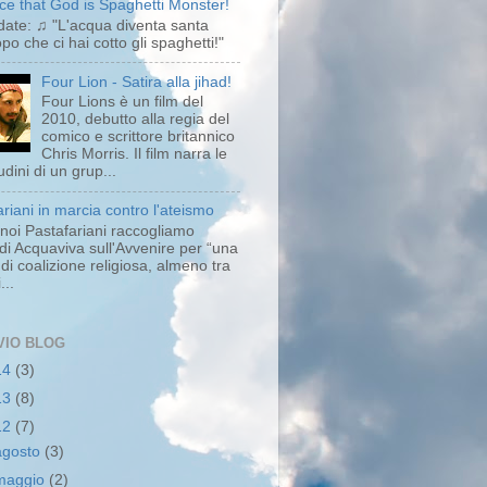
ce that God is Spaghetti Monster!
rdate: ♫ "L'acqua diventa santa
po che ci hai cotto gli spaghetti!"
Four Lion - Satira alla jihad!
Four Lions è un film del
2010, debutto alla regia del
comico e scrittore britannico
Chris Morris. Il film narra le
tudini di un grup...
riani in marcia contro l'ateismo
noi Pastafariani raccogliamo
o di Acquaviva sull'Avvenire per “una
di coalizione religiosa, almeno tra
...
VIO BLOG
14
(3)
13
(8)
12
(7)
agosto
(3)
maggio
(2)