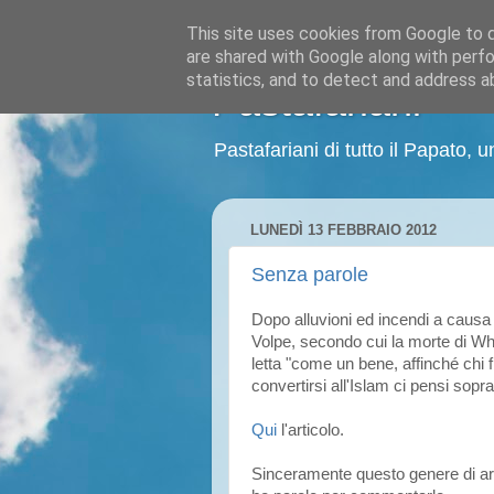
This site uses cookies from Google to de
are shared with Google along with perfo
statistics, and to detect and address a
Pastafariani
Pastafariani di tutto il Papato, un
LUNEDÌ 13 FEBBRAIO 2012
Senza parole
Dopo alluvioni ed incendi a causa 
Volpe, secondo cui la morte di W
letta "come un bene, affinché chi f
convertirsi all'Islam ci pensi sopra
Qui
l'articolo.
Sinceramente questo genere di ar