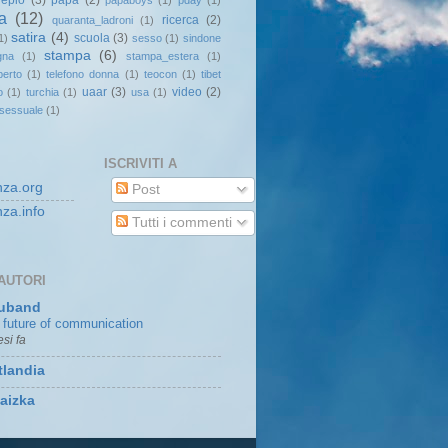
repio
(3)
papa
(2)
papaboys
(1)
pday
(1)
ca
(12)
ricerca
(2)
quaranta_ladroni
(1)
satira
(4)
scuola
(3)
1)
sesso
(1)
sindone
stampa
(6)
gna
(1)
stampa_estera
(1)
perto
(1)
telefono donna
(1)
teocon
(1)
tibet
uaar
(3)
video
(2)
o
(1)
turchia
(1)
usa
(1)
 sessuale
(1)
ISCRIVITI A
za.org
Post
za.info
Tutti i commenti
AUTORI
uband
 future of communication
si fa
tlandia
Gaizka