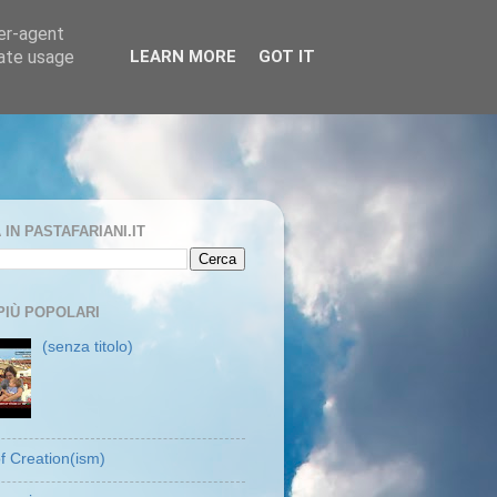
ser-agent
rate usage
LEARN MORE
GOT IT
IN PASTAFARIANI.IT
PIÙ POPOLARI
(senza titolo)
f Creation(ism)