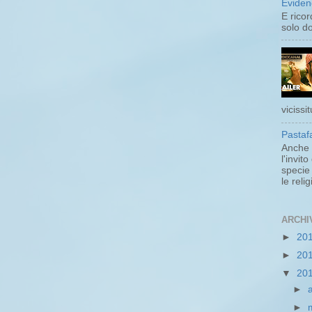
Eviden
E rico
solo do
vicissi
Pastafa
Anche 
l'invit
specie 
le religi
ARCHI
►
20
►
20
▼
20
►
►