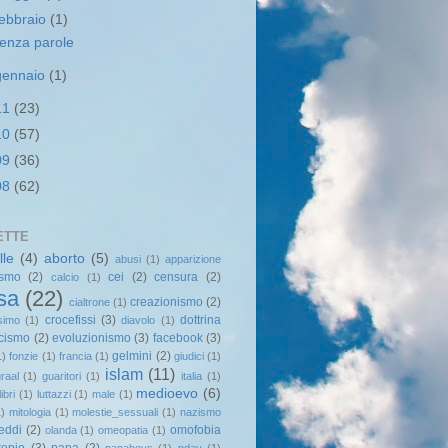
febbraio
(1)
enza parole
gennaio
(1)
11
(23)
10
(57)
09
(36)
08
(62)
ETTE
lle
(4)
aborto
(5)
abusi
(1)
apparizione
ismo
(2)
cei
(2)
censura
(2)
calcio
(1)
sa
(22)
creazionismo
(2)
cialtrone
(1)
crocefissi
(3)
dottrina
esimo
(1)
diavolo
(1)
cismo
(2)
evoluzionismo
(3)
facebook
(3)
gelmini
(2)
1)
fonzie
(1)
francia
(1)
giudici
(1)
islam
(11)
raal
(1)
guaritori
(1)
italia
(1)
medioevo
(6)
libri
(1)
luttazzi
(1)
male
(1)
1)
mitologia
(1)
molestie_sessuali
(1)
nazismo
reddi
(2)
omofobia
olanda
(1)
omeopatia
(1)