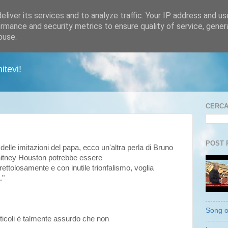
liver its services and to analyze traffic. Your IP address and u
rmance and security metrics to ensure quality of service, gene
buse.
itevi!
CERCA 
POST 
delle imitazioni del papa, ecco un'altra perla di Bruno
hitney Houston potrebbe essere
rettolosamente e con inutile trionfalismo, voglia
."
Song o
ticoli è talmente assurdo che non