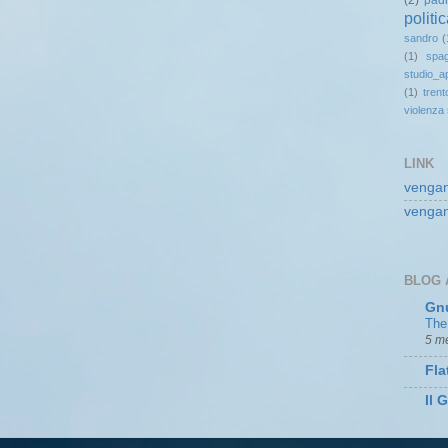
(2)
pad
politi
sandro
(
(1)
spa
studio_a
(1)
trent
violenza
LINK
vengan
vengan
BLOG 
Gn
The
5 me
Fla
Il 