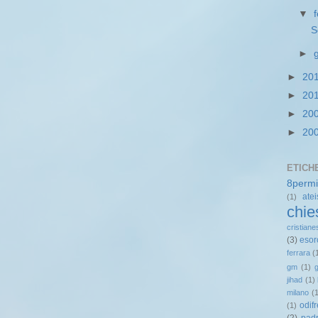
▼
S
►
►
20
►
20
►
20
►
20
ETICH
8permi
ate
(1)
chie
cristian
(3)
esor
ferrara
(
gm
(1)
g
jihad
(1)
milano
(
odif
(1)