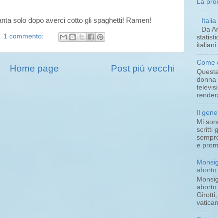
La pro
anta solo dopo averci cotto gli spaghetti! Ramen!
Itali
Da Ar
1 commento:
statist
italian
Come d
Home page
Post più vecchi
Questa 
donna 
televi
renders
Il gene
Mi son
scritti 
sempre 
e promo
Monsign
aborto
Monsign
aborto
Girotti
vatican