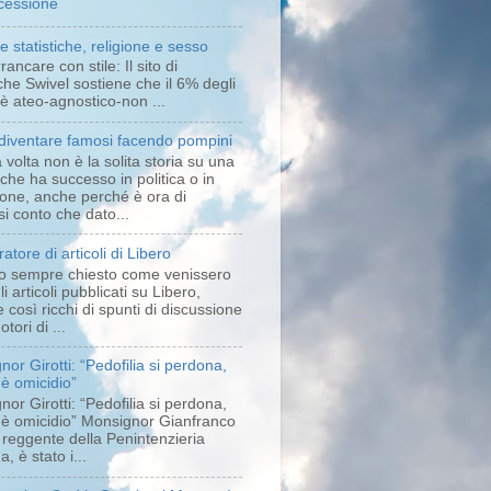
cessione
a e statistiche, religione e sesso
rancare con stile: Il sito di
iche Swivel sostiene che il 6% degli
i è ateo-agnostico-non ...
iventare famosi facendo pompini
volta non è la solita storia su una
che ha successo in politica o in
sione, anche perché è ora di
i conto che dato...
ratore di articoli di Libero
o sempre chiesto come venissero
gli articoli pubblicati su Libero,
così ricchi di spunti di discussione
tori di ...
or Girotti: “Pedofilia si perdona,
 è omicidio”
or Girotti: “Pedofilia si perdona,
 è omicidio” Monsignor Gianfranco
, reggente della Penintenzieria
a, è stato i...