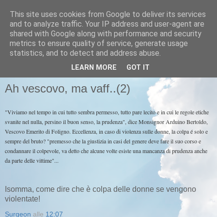
This site uses cookies from Google to deliver its services
Pastafariani
and to analyze traffic. Your IP address and user-agent are
shared with Google along with performance and security
metrics to ensure quality of service, generate usage
Pastafariani di tutto il Papato, unitevi!
statistics, and to detect and address abuse.
LEARN MORE
GOT IT
MERCOLEDÌ 2 MARZO 2011
Ah vescovo, ma vaff..(2)
"Viviamo nel tempo in cui tutto sembra permesso, tutto pare lecito e in cui le regole etiche
svanite nel nulla, persino il buon senso, la prudenza", dice Monsignor Arduino Bertoldo,
Vescovo Emerito di Foligno. Eccellenza, in caso di violenza sulle donne, la colpa é solo e
sempre del bruto? "premesso che la giustizia in casi del genere deve fare il suo corso e
condannare il colpevole, va detto che alcune volte esiste una mancanza di prudenza anche
da parte delle vittime"...
Isomma, come dire che è colpa delle donne se vengono
violentate!
Surgeon
alle
12:07